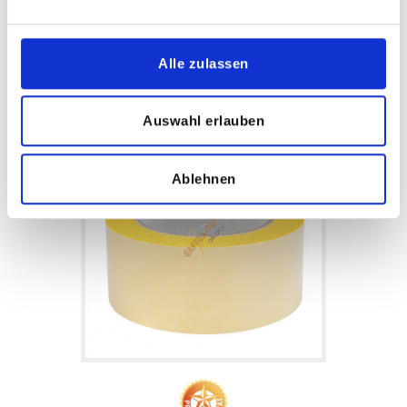
Artikelnummer: 640-25
Alle zulassen
Details anzeigen
Auswahl erlauben
Ablehnen