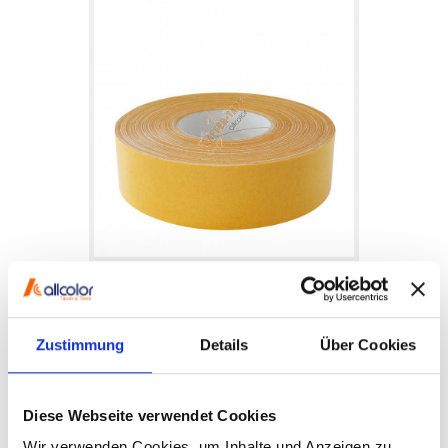
Zustimmung
Details
Über Cookies
Messe-Teppichband Gewebe, zweiseitig klebend
Artikelnummer: 640-38
Diese Webseite verwendet Cookies
Details anzeigen
Wir verwenden Cookies, um Inhalte und Anzeigen zu