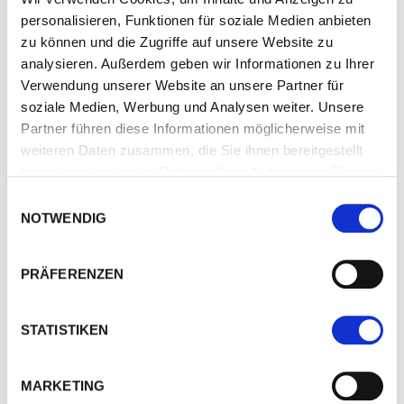
personalisieren, Funktionen für soziale Medien anbieten
zu können und die Zugriffe auf unsere Website zu
analysieren. Außerdem geben wir Informationen zu Ihrer
Verwendung unserer Website an unsere Partner für
soziale Medien, Werbung und Analysen weiter. Unsere
Partner führen diese Informationen möglicherweise mit
weiteren Daten zusammen, die Sie ihnen bereitgestellt
haben oder die sie im Rahmen Ihrer Nutzung der Dienste
gesammelt haben.
Einwilligungsauswahl
NOTWENDIG
We work with
3 third parties
who may receive and
process your information.
PRÄFERENZEN
STATISTIKEN
MARKETING
Messe-Teppichband Gewebe, zweiseitig klebend