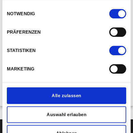
Email: info@allcolor.de
gesammelt haben.
Einwilligungsauswahl
NOTWENDIG
We work with
3 third parties
who may receive and
process your information.
PRÄFERENZEN
STATISTIKEN
MARKETING
Alle zulassen
Auswahl erlauben
Impressum
Datenschutz
AGB
Cookie-Erklärung