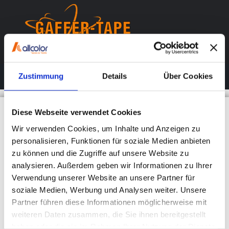
Menü
Zustimmung
Details
Über Cookies
Kontakt
Diese Webseite verwendet Cookies
Wir verwenden Cookies, um Inhalte und Anzeigen zu
KONTAKTIEREN SIE UNS!
personalisieren, Funktionen für soziale Medien anbieten
zu können und die Zugriffe auf unsere Website zu
analysieren. Außerdem geben wir Informationen zu Ihrer
allcolor Malerbedarf GmbH
Verwendung unserer Website an unsere Partner für
Siemensstr. 9
soziale Medien, Werbung und Analysen weiter. Unsere
D-91183 Abenberg
Partner führen diese Informationen möglicherweise mit
weiteren Daten zusammen, die Sie ihnen bereitgestellt
Tel.: 09178 / 98 01-0
haben oder die sie im Rahmen Ihrer Nutzung der Dienste