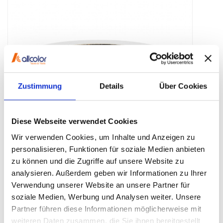
Zustimmung
Details
Über Cookies
Diese Webseite verwendet Cookies
Wir verwenden Cookies, um Inhalte und Anzeigen zu
personalisieren, Funktionen für soziale Medien anbieten
zu können und die Zugriffe auf unsere Website zu
analysieren. Außerdem geben wir Informationen zu Ihrer
ARTIKELNUMMER:
670-50 weiß
Verwendung unserer Website an unsere Partner für
Beschreibung:
soziale Medien, Werbung und Analysen weiter. Unsere
Die
Sorte 670
ist ein mattes Weich-PVC-Klebeband mit
Partner führen diese Informationen möglicherweise mit
mittlerer Klebkraft und Reißfestigkeit. Nach bis zu 7 Tagen ist
weiteren Daten zusammen, die Sie ihnen bereitgestellt