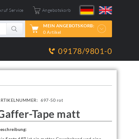
kruf Service
Angebotskorb
MEIN ANGEBOTSKORB:
0 Artikel
09178/9801-0
ARTIKELNUMMER:
697-50 rot
Gaffer-Tape matt
eschreibung:
ie
Sorte 697
ist ein mattes Gewebeband und eine