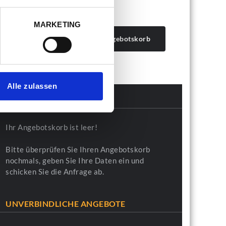
MARKETING
ANZAHL:
In den Angebotskorb
Alle zulassen
MEIN ANGEBOTSKORB
Ihr Angebotskorb ist leer!
Bitte überprüfen Sie Ihren Angebotskorb
nochmals, geben Sie Ihre Daten ein und
schicken Sie die Anfrage ab.
UNVERBINDLICHE ANGEBOTE