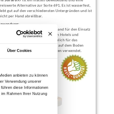
reiswerte Alternative zur Sorte 691. Es ist wasserfest,
lebt gut auf den verschiedensten Untergründen und ist
eicht per Hand abreißbar.
nwendung:
ie Sorte 697 ist ein Gewebeklebeband für den Einsatz
n der Showindustrie, auf Messen, in Hotels und
eranstaltungen. Es wird hauptsächlich für das
ixieren von Kabeln und Teppichen auf dem Boden
owie für verschiedene Markierungen verwendet.
Über Cookies
arbe
: rot
reite
: 50 mm
änge
: 50 m
 Medien anbieten zu können
VE
: 24
hrer Verwendung unserer
rhältlich auch in Farben:
 führen diese Informationen
ie im Rahmen Ihrer Nutzung
schwarz
silber
weiß