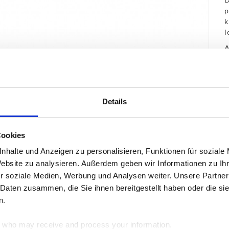
p
k
l
A
D
i
V
F
s
Details
F
B
Cookies
L
nhalte und Anzeigen zu personalisieren, Funktionen für soziale
Website zu analysieren. Außerdem geben wir Informationen zu I
E
r soziale Medien, Werbung und Analysen weiter. Unsere Partner
 Daten zusammen, die Sie ihnen bereitgestellt haben oder die s
n.
who may receive and process your information.