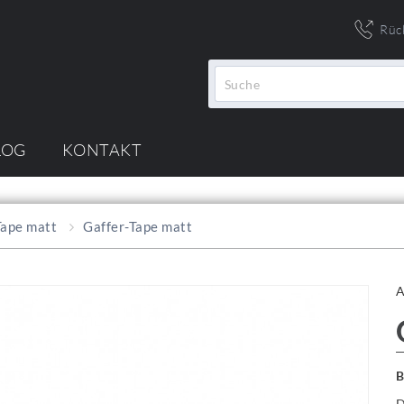
Rüc
LOG
KONTAKT
Tape matt
Gaffer-Tape matt
B
D