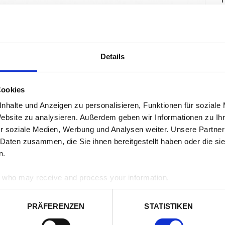
s
a
A
T
Details
b
C
W
Cookies
L
nhalte und Anzeigen zu personalisieren, Funktionen für soziale
Website zu analysieren. Außerdem geben wir Informationen zu I
C
r soziale Medien, Werbung und Analysen weiter. Unsere Partner
 Daten zusammen, die Sie ihnen bereitgestellt haben oder die s
n.
who may receive and process your information.
PRÄFERENZEN
STATISTIKEN
Q