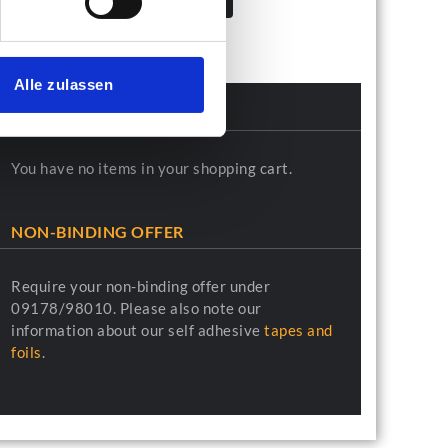
Alle zulassen
MY CART
You have no items in your shopping cart.
NON-BINDING OFFER
Require your non-binding offer under
09178/98010. Please also note our
information about our self adhesive
tapes and
foils
.