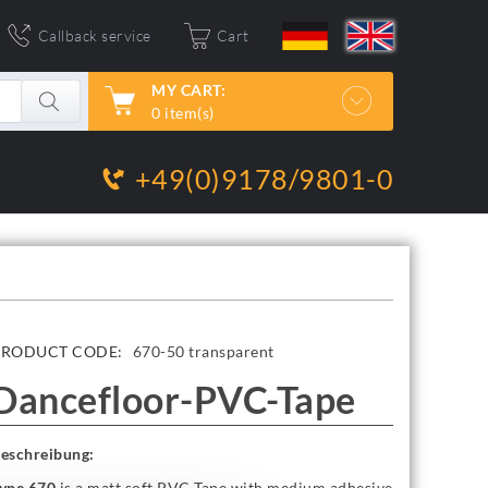
Callback service
Cart
MY CART:
0 item(s)
+49(0)9178/9801-0
PRODUCT CODE:
670-50 transparent
Dancefloor-PVC-Tape
eschreibung:
ype 670
is a matt soft PVC-Tape with medium adhesive