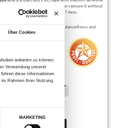
trength and tear resistance. You can remove it without
ny residue of many surfaces up to 7 days.
nwendung:
he tape is specially used for fixing dancefloors and
Über Cookies
allettfloors.
olor
: transparent
idth
: 50 mm
ength
: 33 m
 Medien anbieten zu können
VE
: 36
hrer Verwendung unserer
olor:
 führen diese Informationen
ie im Rahmen Ihrer Nutzung
black
grey
white
MARKETING
TY:
Add to Cart