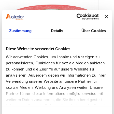
Zustimmung
Details
Über Cookies
Diese Webseite verwendet Cookies
Wir verwenden Cookies, um Inhalte und Anzeigen zu
personalisieren, Funktionen für soziale Medien anbieten
zu können und die Zugriffe auf unsere Website zu
PRODUCT CODE:
697-50 red
analysieren. Außerdem geben wir Informationen zu Ihrer
Verwendung unserer Website an unsere Partner für
Beschreibung:
soziale Medien, Werbung und Analysen weiter. Unsere
Type 697
is a matt cloth tape and an inexpensive alternative to
Partner führen diese Informationen möglicherweise mit
type 691. It is water resistant, sticks good on different surfaces
weiteren Daten zusammen, die Sie ihnen bereitgestellt
and it is easy to tear by hand.
haben oder die sie im Rahmen Ihrer Nutzung der Dienste
Anwendung:
gesammelt haben.
It is used especially for on stage and back stage jobs in the
Einwilligungsauswahl