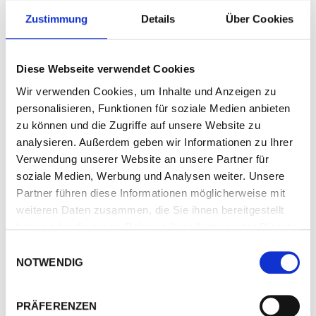
Zustimmung
Details
Über Cookies
Diese Webseite verwendet Cookies
Wir verwenden Cookies, um Inhalte und Anzeigen zu
personalisieren, Funktionen für soziale Medien anbieten
zu können und die Zugriffe auf unsere Website zu
analysieren. Außerdem geben wir Informationen zu Ihrer
Verwendung unserer Website an unsere Partner für
soziale Medien, Werbung und Analysen weiter. Unsere
Folien-Absperr-Band, nicht klebend
Partner führen diese Informationen möglicherweise mit
Artikelnummer: 520-80/500
weiteren Daten zusammen, die Sie ihnen bereitgestellt
haben oder die sie im Rahmen Ihrer Nutzung der Dienste
gesammelt haben.
Details anzeigen
Einwilligungsauswahl
NOTWENDIG
We work with
3 third parties
who may receive and
process your information.
PRÄFERENZEN